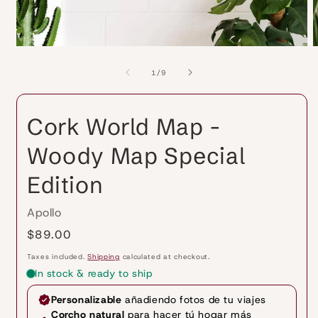
Open
O
media
m
1
2
of
1
/
9
in
i
modal
m
Cork World Map -
Woody Map Special
Edition
Apollo
Regular
$89.00
price
Taxes included.
Shipping
calculated at checkout.