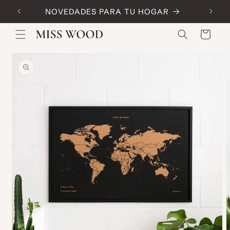
Skip to
NOVEDADES PARA TU HOGAR
Code:
content
Cart
Skip to
product
information