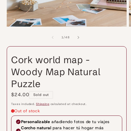
O
m
Open
2
media
i
1
of
1
/
48
m
in
modal
Cork world map -
Woody Map Natural
Puzzle
Regular
$24.00
Sold out
price
Taxes included.
Shipping
calculated at checkout.