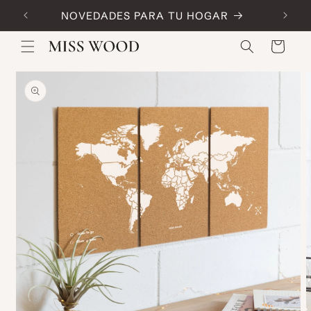
Skip to
NOVEDADES PARA TU HOGAR
Code:
content
Cart
Skip to
product
information