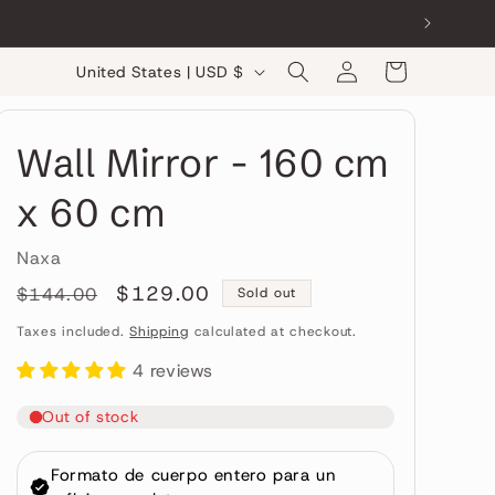
Log
C
Cart
United States | USD $
in
o
u
Wall Mirror - 160 cm
n
t
x 60 cm
r
Naxa
y
Regular
Sale
$129.00
$144.00
Sold out
/
price
price
Taxes included.
Shipping
calculated at checkout.
r
e
4 reviews
g
i
o