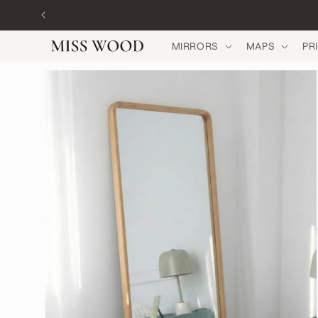
Skip to
content
MIRRORS
MAPS
PR
Skip to
product
information