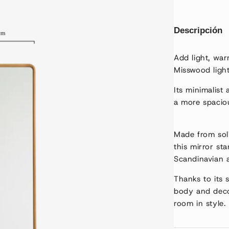
Descripción
Add light, war
Misswood light
Its minimalist
a more spacio
Made from soli
this mirror st
Scandinavian a
Thanks to its 
body and deco
room in style.