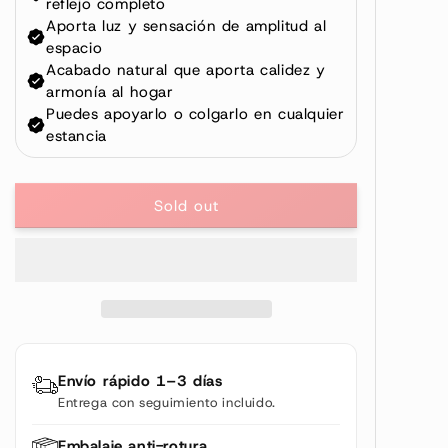
n
Sold out
Envío rápido 1–3 días
Entrega con seguimiento incluido.
Embalaje anti-rotura