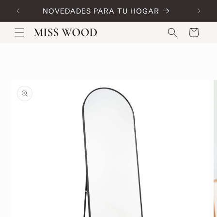
Skip to
NOVEDADES PARA TU HOGAR
Code:
content
Cart
Skip to
product
information