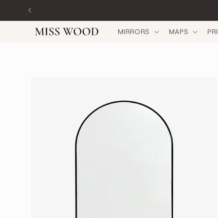
Skip to
content
MIRRORS
MAPS
PR
Skip to
product
information