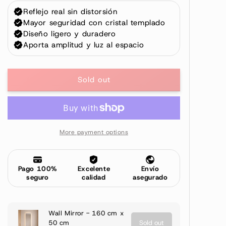
n
Sold out
More payment options