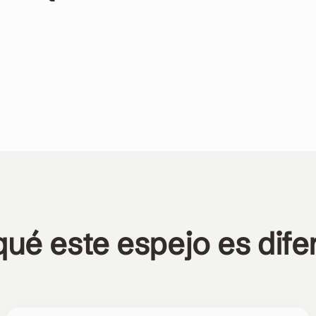
▶︎
▶︎
qué este espejo es dife