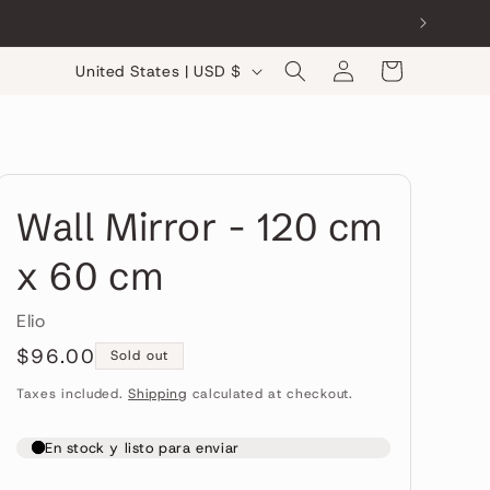
Log
C
Cart
United States | USD $
in
o
u
n
t
Wall Mirror - 120 cm
r
x 60 cm
y
/
Elio
r
Regular
$96.00
Sold out
e
price
Taxes included.
Shipping
calculated at checkout.
g
i
o