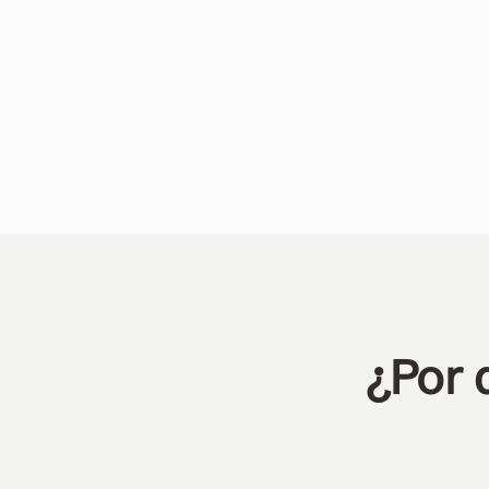
▶︎
¿Por 