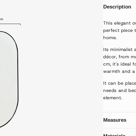
Description
This elegant o
perfect piece 
home.
Its minimalist
décor, from m
cm, it's ideal
warmth and a 
It can be plac
needs and beco
element.
Measures